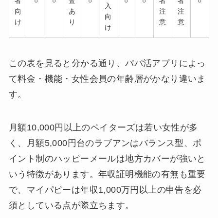
者
○
○
査
○
○
○
者
者
○
入
向
あ
注
注
向
け
り
意
意
け
この表を見ると分かる通り、パパ活アプリによっ
て料金・機能・女性会員の年齢層がかなり違いま
す。
月額10,000円以上のペイターズは若い女性が多
く、月額5,000円台のラブアンはバランス型、ポ
イント制のハッピーメールは地方カバーが強いと
いう特徴があります。年収証明機能の有無も重要
で、マイパピーは年収1,000万円以上の申告を必
須としている点が際立ちます。