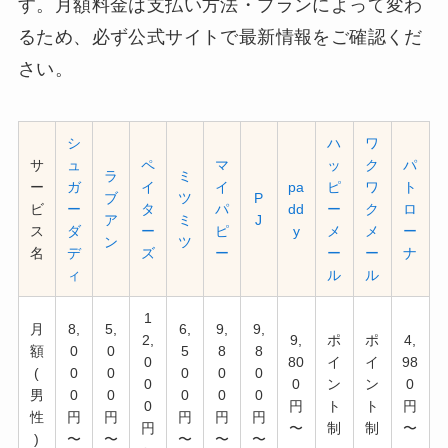
す。月額料金は支払い方法・プランによって変わ
るため、必ず公式サイトで最新情報をご確認くだ
さい。
シ
ハ
ワ
サ
ュ
ペ
マ
ッ
ク
パ
ラ
ミ
ー
ガ
イ
イ
pa
ピ
ワ
ト
ブ
ツ
P
ビ
ー
タ
パ
dd
ー
ク
ロ
ア
ミ
J
ス
ダ
ー
ピ
y
メ
メ
ー
ン
ツ
名
デ
ズ
ー
ー
ー
ナ
ィ
ル
ル
1
月
8,
5,
6,
9,
9,
2,
9,
ポ
ポ
4,
額
0
0
5
8
8
0
80
イ
イ
98
(
0
0
0
0
0
0
0
ン
ン
0
男
0
0
0
0
0
0
円
ト
ト
円
性
円
円
円
円
円
円
〜
制
制
〜
)
〜
〜
〜
〜
〜