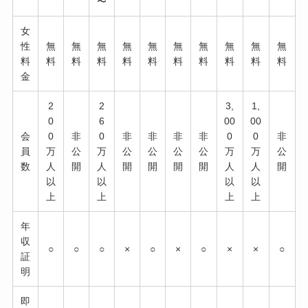
〜
女
性
無
無
無
無
無
無
無
無
無
無
料
料
料
料
料
料
料
料
料
料
料
金
2
2
3,
1,
0
6
00
00
会
0
非
0
非
非
非
非
0
0
非
員
万
公
万
公
公
公
公
万
万
公
数
人
開
人
開
開
開
開
人
人
開
以
以
以
以
上
上
上
上
年
収
○
○
○
×
○
×
○
×
×
○
証
明
即