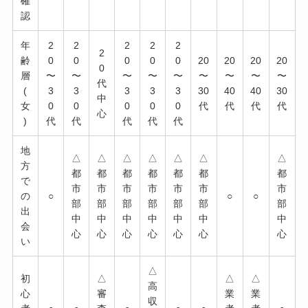
確
認
年
2
2
2
2
2
2
齢
0
0
0
0
0
20
20
20
20
0
層
〜
〜
〜
〜
〜
〜
〜
〜
〜
代
(
3
3
3
3
3
30
40
40
30
中
女
0
0
0
0
0
代
代
代
代
心
)
代
代
代
代
代
地
△
△
△
△
△
△
△
方
都
都
都
都
都
都
都
で
市
市
市
市
市
市
市
の
○
○
○
部
部
部
部
部
部
部
出
中
中
中
中
中
中
中
会
心
心
心
心
心
心
心
い
△
初
△
△
△
高
心
審
業
業
収