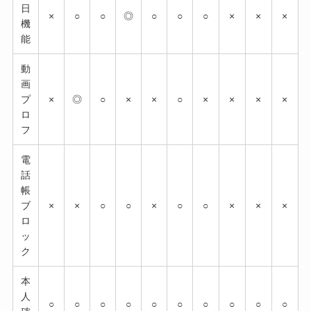
日
×
○
○
◎
○
○
○
×
×
×
機
能
動
画
プ
×
◎
○
×
×
○
×
×
×
×
ロ
フ
電
話
帳
ブ
×
×
○
○
×
○
○
×
×
×
ロ
ッ
ク
本
人
○
○
○
○
○
○
○
○
○
○